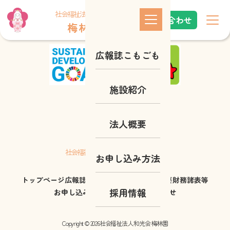
これはindex.phpです
社会福祉法人 和光会
お問い合わせ
梅 林 園
広報誌こもごも
施設紹介
法人概要
梅 林 園
社会福祉法人 和光会
お申し込み方法
トップページ
広報誌こもごも
施設紹介
法人概要
財務諸表等
採用情報
お申し込み方法
採用情報
お問い合わせ
Copyright © 2026社会福祉法人 和光会 梅林園