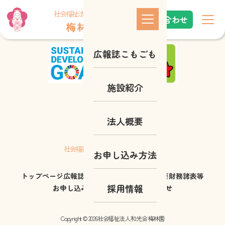
これはindex.phpです
社会福祉法人 和光会
お問い合わせ
梅 林 園
広報誌こもごも
施設紹介
法人概要
梅 林 園
社会福祉法人 和光会
お申し込み方法
トップページ
広報誌こもごも
施設紹介
法人概要
財務諸表等
採用情報
お申し込み方法
採用情報
お問い合わせ
Copyright © 2026社会福祉法人 和光会 梅林園