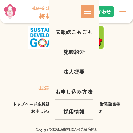
これはindex.phpです
社会福祉法人 和光会
お問い合わせ
梅 林 園
広報誌こもごも
施設紹介
法人概要
梅 林 園
社会福祉法人 和光会
お申し込み方法
トップページ
広報誌こもごも
施設紹介
法人概要
財務諸表等
採用情報
お申し込み方法
採用情報
お問い合わせ
Copyright © 2026社会福祉法人 和光会 梅林園