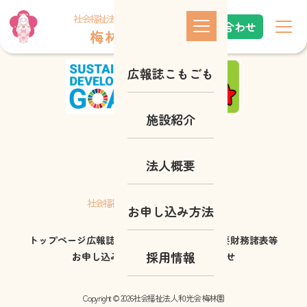
これはindex.phpです
社会福祉法人 和光会
お問い合わせ
梅 林 園
広報誌こもごも
施設紹介
法人概要
梅 林 園
社会福祉法人 和光会
お申し込み方法
トップページ
広報誌こもごも
施設紹介
法人概要
財務諸表等
採用情報
お申し込み方法
採用情報
お問い合わせ
Copyright © 2026社会福祉法人 和光会 梅林園