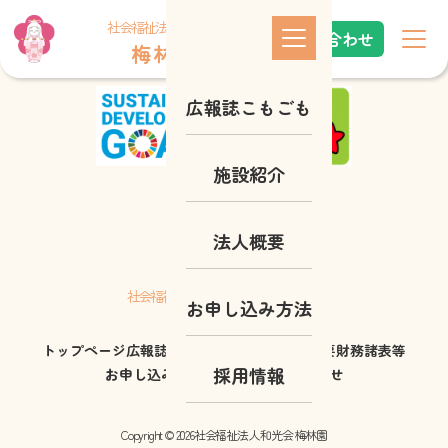
これはindex.phpです
社会福祉法人 和光会
お問い合わせ
梅 林 園
広報誌こもごも
施設紹介
法人概要
梅 林 園
社会福祉法人 和光会
お申し込み方法
トップページ
広報誌こもごも
施設紹介
法人概要
財務諸表等
採用情報
お申し込み方法
採用情報
お問い合わせ
Copyright © 2026社会福祉法人 和光会 梅林園