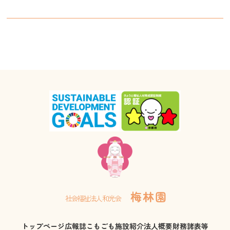
梅 林 園
社会福祉法人 和光会
トップページ
広報誌こもごも
施設紹介
法人概要
財務諸表等