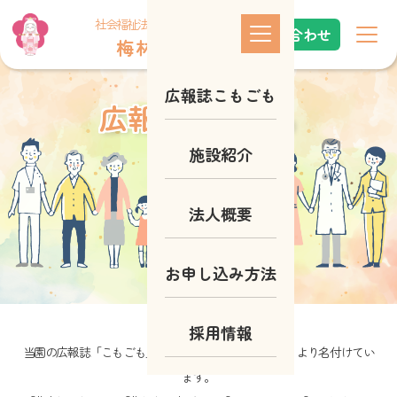
社会福祉法人 和光会
お問い合わせ
梅 林 園
Komogomo
広報誌こもごも
広報誌こもごも
施設紹介
法人概要
お申し込み方法
採用情報
当園の広報誌「こもごも」は、「悲喜(ひき)こもごも」より名付けてい
ます。